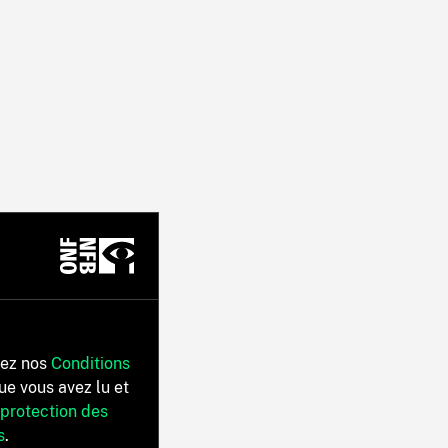
tez nos
Conditions
ue vous avez lu et
 protection des
s
.