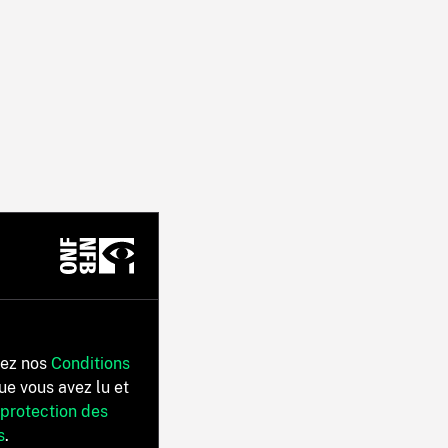
tez nos
Conditions
ue vous avez lu et
 protection des
s
.