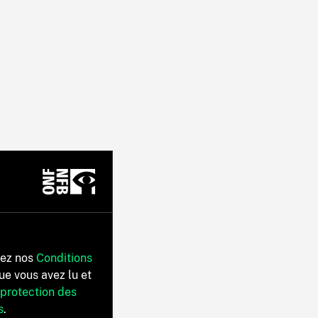
tez nos
Conditions
ue vous avez lu et
 protection des
s
.