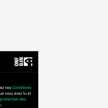
tez nos
Conditions
ue vous avez lu et
 protection des
s
.