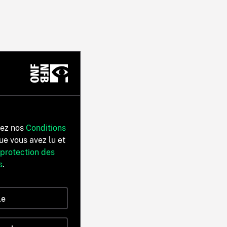
tez nos
Conditions
ue vous avez lu et
 protection des
s
.
le