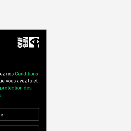
tez nos
Conditions
ue vous avez lu et
 protection des
s
.
le