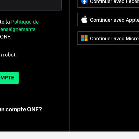
Continuer avec Face
Continuer avec Appl
pte la
Politique de
 renseignements
’ONF.
Continuer avec Micro
n robot.
OMPTE
 un compte ONF?