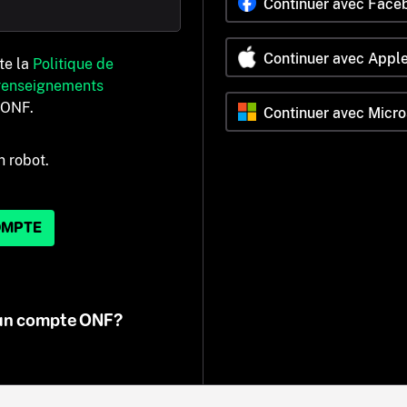
Continuer avec Face
Continuer avec Appl
pte la
Politique de
 renseignements
’ONF.
Continuer avec Micro
n robot.
OMPTE
 un compte ONF?