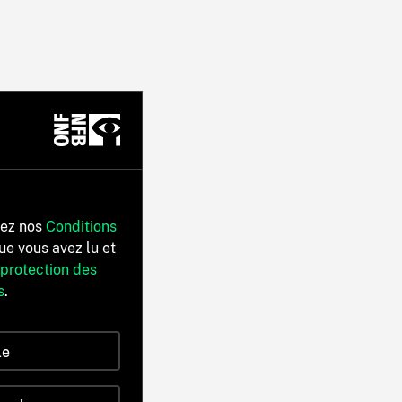
tez nos
Conditions
ue vous avez lu et
 protection des
s
.
le