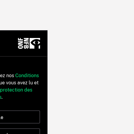
tez nos
Conditions
ue vous avez lu et
 protection des
s
.
le