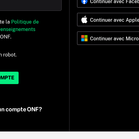
Continuer avec Face
Continuer avec Appl
pte la
Politique de
 renseignements
’ONF.
Continuer avec Micro
n robot.
OMPTE
 un compte ONF?