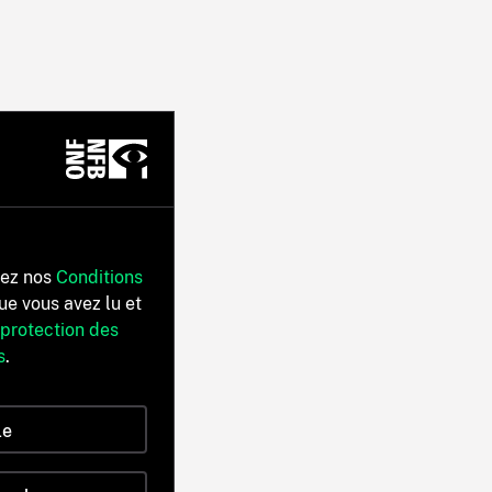
tez nos
Conditions
ue vous avez lu et
 protection des
s
.
le