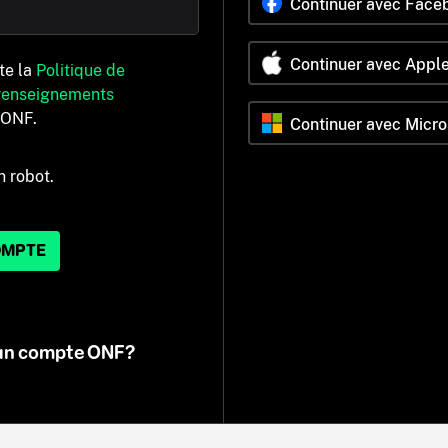
Continuer avec Face
Continuer avec Appl
pte la
Politique de
 renseignements
’ONF.
Continuer avec Micro
n robot.
OMPTE
 un compte ONF?