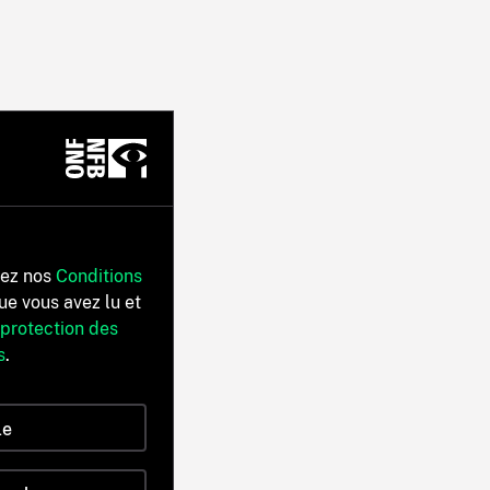
tez nos
Conditions
ue vous avez lu et
 protection des
s
.
le