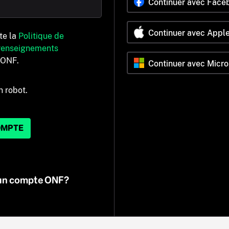
Continuer avec Face
Continuer avec Appl
pte la
Politique de
 renseignements
’ONF.
Continuer avec Micro
n robot.
OMPTE
 un compte ONF?