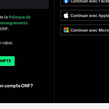
Continuer avec Face
Continuer avec Appl
pte la
Politique de
 renseignements
’ONF.
Continuer avec Micro
n robot.
OMPTE
 un compte ONF?