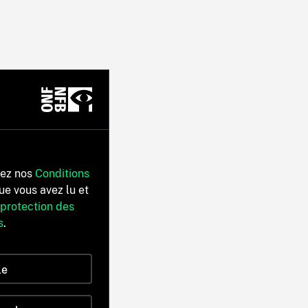
tez nos
Conditions
ue vous avez lu et
 protection des
s
.
le