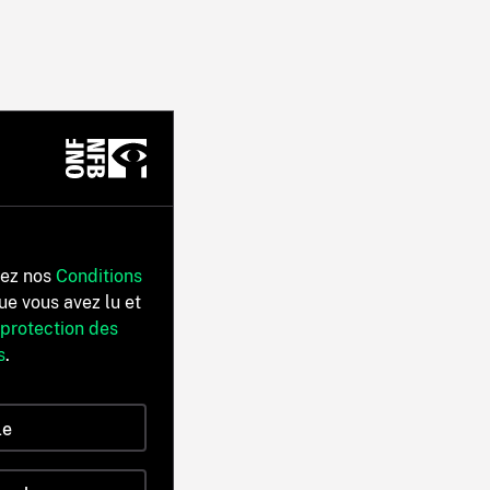
tez nos
Conditions
ue vous avez lu et
 protection des
s
.
le