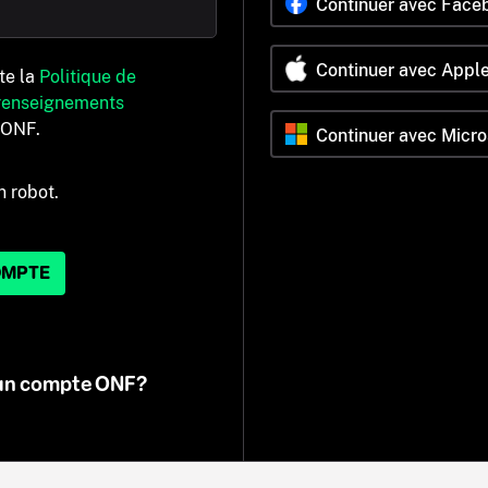
Continuer avec Face
Continuer avec Appl
pte la
Politique de
 renseignements
’ONF.
Continuer avec Micro
n robot.
OMPTE
 un compte ONF?