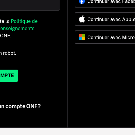
Continuer avec Face
Continuer avec Appl
pte la
Politique de
 renseignements
’ONF.
Continuer avec Micro
n robot.
OMPTE
 un compte ONF?