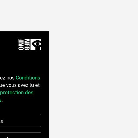
tez nos
Conditions
ue vous avez lu et
 protection des
s
.
le