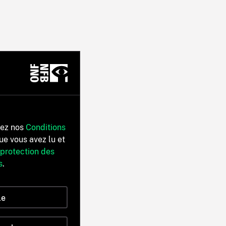
tez nos
Conditions
ue vous avez lu et
 protection des
s
.
le