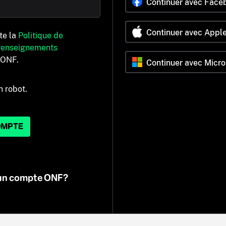
Continuer avec Face
Continuer avec Appl
pte la
Politique de
 renseignements
’ONF.
Continuer avec Micro
n robot.
OMPTE
 un compte ONF?