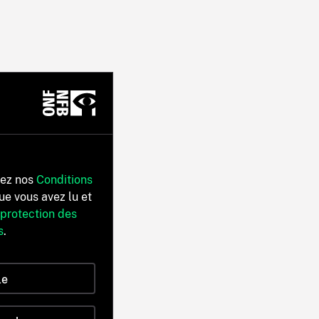
tez nos
Conditions
ue vous avez lu et
 protection des
s
.
le