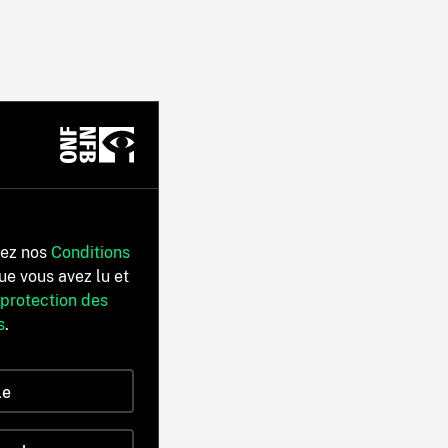
tez nos
Conditions
ue vous avez lu et
 protection des
s
.
le