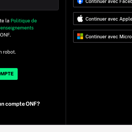
Continuer avec Face
Continuer avec Appl
pte la
Politique de
 renseignements
’ONF.
Continuer avec Micro
n robot.
OMPTE
 un compte ONF?