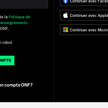
Continuer avec Face
Continuer avec Appl
pte la
Politique de
 renseignements
’ONF.
Continuer avec Micro
n robot.
OMPTE
 un compte ONF?