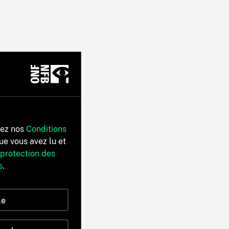
tez nos
Conditions
ue vous avez lu et
 protection des
s
.
le