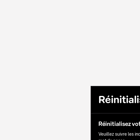
Réinitia
Réinitialisez vo
Veuillez suivre les i