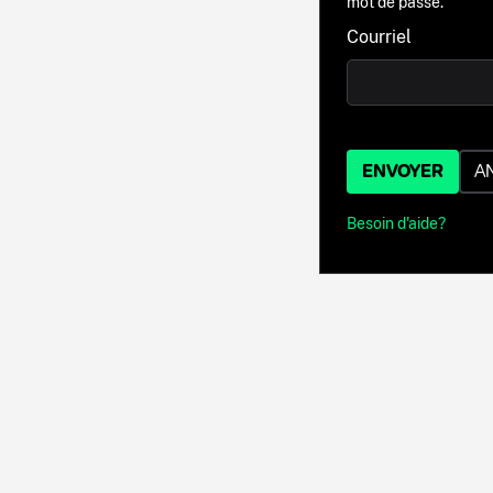
mot de passe.
Courriel
ENVOYER
A
Besoin d'aide?