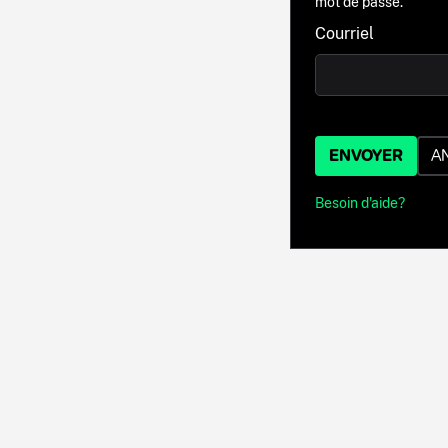
mot de passe.
Courriel
ENVOYER
A
Besoin d'aide?