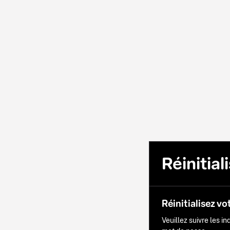
Réinitia
Réinitialisez vo
Veuillez suivre les i