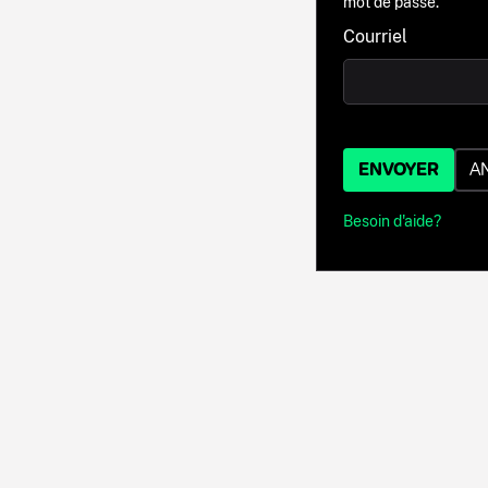
mot de passe.
Courriel
ENVOYER
A
Besoin d'aide?