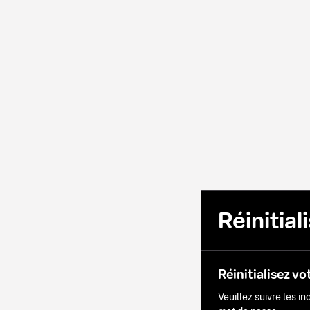
Réinitia
Réinitialisez vo
Veuillez suivre les i