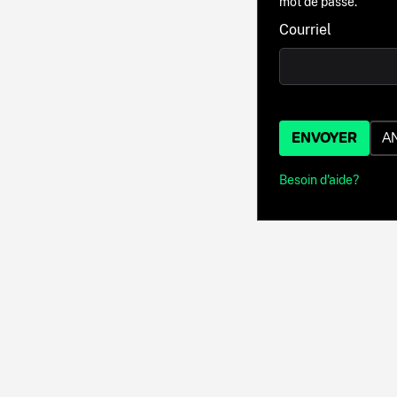
mot de passe.
Courriel
ENVOYER
A
Besoin d'aide?