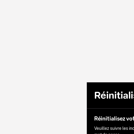
Réinitia
Réinitialisez vo
Veuillez suivre les i