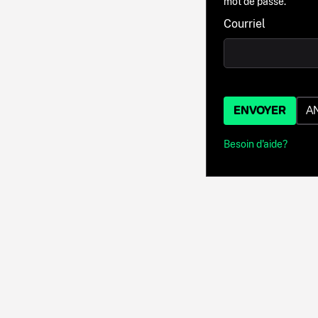
mot de passe.
Courriel
ENVOYER
A
Besoin d'aide?