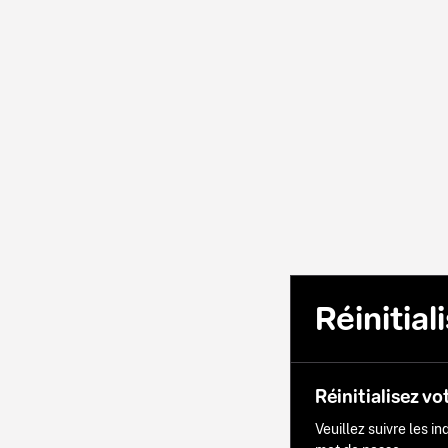
Réinitia
Réinitialisez vo
Veuillez suivre les i