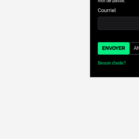
mot de passe.
Courriel
ENVOYER
A
Besoin d'aide?