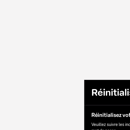
Réinitia
Réinitialisez vo
Veuillez suivre les i