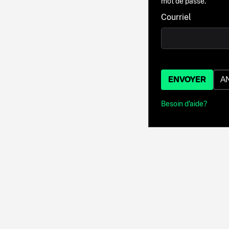
mot de passe.
Courriel
ENVOYER
A
Besoin d'aide?