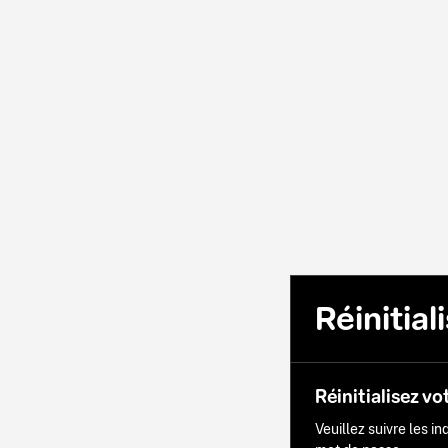
Réinitia
Réinitialisez vo
Veuillez suivre les i