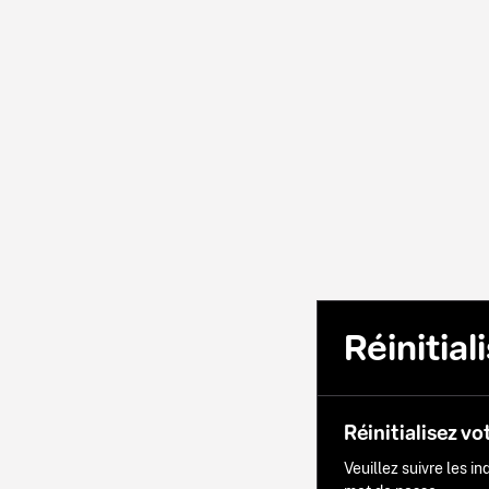
Réinitia
Réinitialisez vo
Veuillez suivre les i