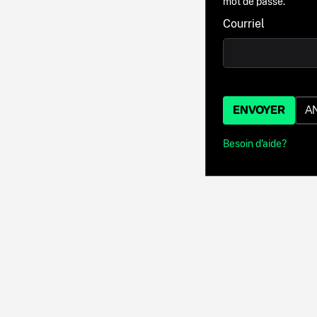
mot de passe.
Courriel
ENVOYER
A
Besoin d'aide?