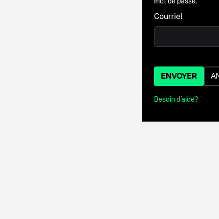
mot de passe.
Courriel
ENVOYER
A
Besoin d'aide?