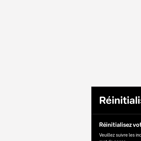
Réinitia
Réinitialisez vo
Veuillez suivre les i