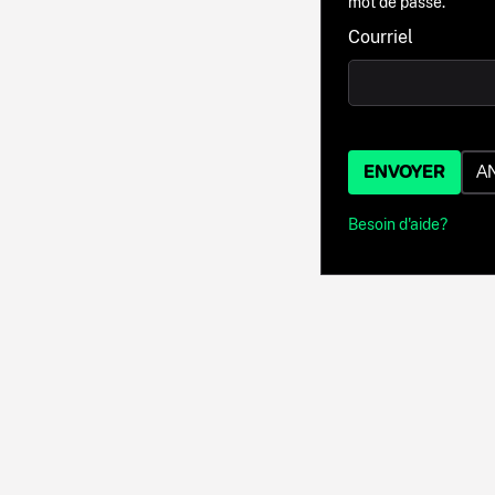
mot de passe.
Courriel
ENVOYER
A
Besoin d'aide?