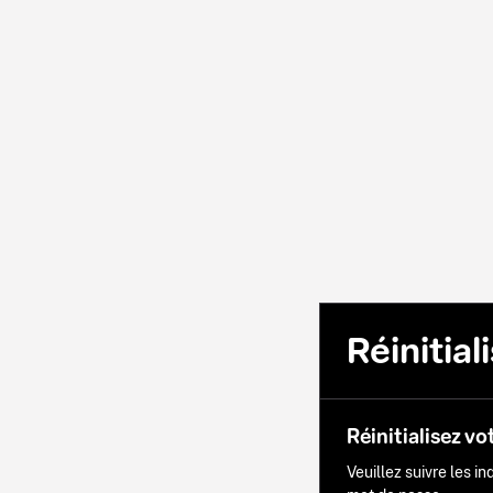
Réinitia
Réinitialisez vo
Veuillez suivre les i