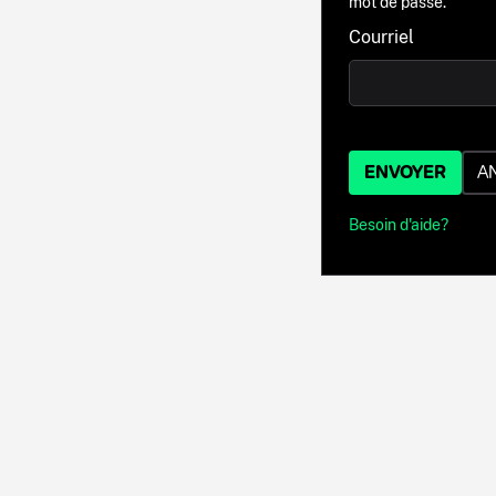
mot de passe.
Courriel
ENVOYER
A
Besoin d'aide?