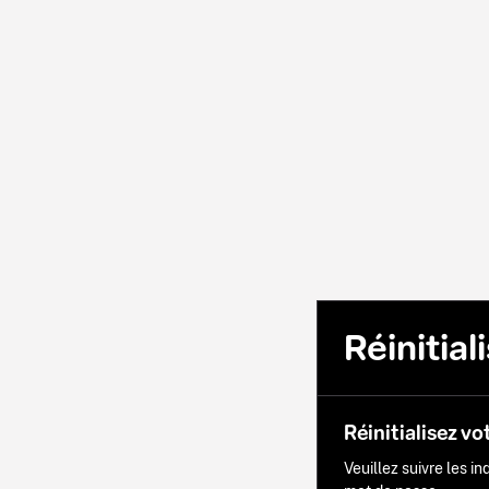
Réinitia
Réinitialisez vo
Veuillez suivre les i