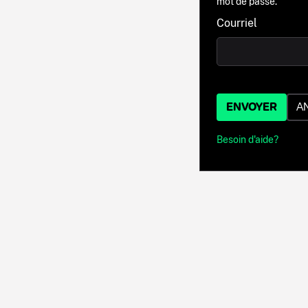
mot de passe.
Courriel
ENVOYER
A
Besoin d'aide?