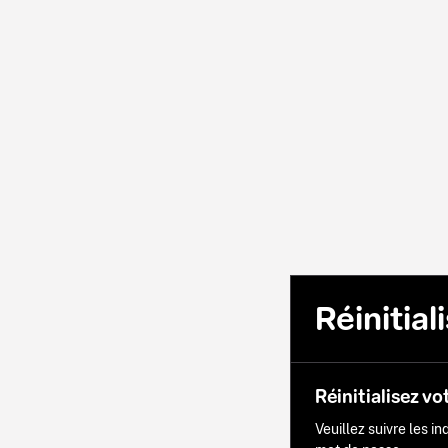
Réinitia
Réinitialisez vo
Veuillez suivre les i